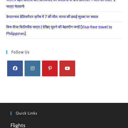
यात्रा चेतावनी
केदारनाथ हेलिकॉप्टर क्रैश में 7 की मौत: भारत की हवाई सुरक्षा पर सवाल
बिना वीजा फिलिपींस यात्रा | देखिए घूमने की बेहतरीन जगहें [Visa-free travel to
Philippines]
Follow Us
Opens
Opens
Opens
Opens
in
in
in
in
a
a
a
a
new
new
new
new
tab
tab
tab
tab
Quick Links
Flights