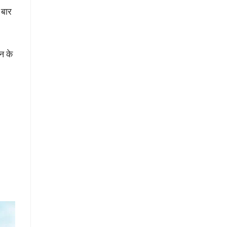
 बार
न के