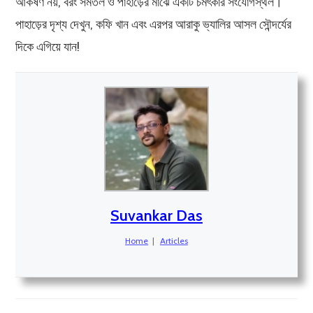
আকর্ষণ নয়, বরং সমতল ও পাহাড়ের মাঝে একটি চমৎকার সংযোগস্থল।
পাহাড়ের দৃশ্য দেখুন, কফি খান এবং এরপর আরাকু ভ্যালির আসল সৌন্দর্যের
দিকে এগিয়ে যান!
Suvankar Das
Home
|
Articles