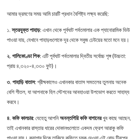
আমার ভ্রমণের সময় আমি চারটি প্রধান বৈশিষ্ট্য লক্ষ্য করেছি:
১.
স্তরযুক্ত পাহাড়:
এখান থেকে পূর্বঘাট পর্বতমালার এক প্যানোরামিক ভিউ
পাওয়া যায়, যেখানে পাহাড়গুলোকে দূর থেকে সবুজ ঢেউয়ের মতো মনে হয়।
২. গালিকোণ্ডা পিক:
এটি পূর্বঘাট পর্বতমালার দ্বিতীয় সর্বোচ্চ শৃঙ্গ (উচ্চতা:
প্রায় ৪,৩২০-৪,৩৩০ ফুট)।
৩. পাহাড়ি বাতাস:
গ্রীষ্মকালেও এখানকার বাতাস সমতলের তুলনায় অনেক
বেশি শীতল, যা আপনাকে হিল স্টেশনের আবহাওয়া উপভোগ করতে সাহায্য
করবে।
৪. কফি কালচার:
যেহেতু আপনি
অনন্তগিরি কফি বাগানের
খুব কাছে আছেন,
তাই এখানকার রাস্তার ধারের দোকানগুলোতে একদম ফ্রেশ আরাকু কফি
পাওয়া যায়। কুয়াশার দিকে তাকিয়ে কফিতে চুমুক দেওয়া এই রোড ট্রিপের