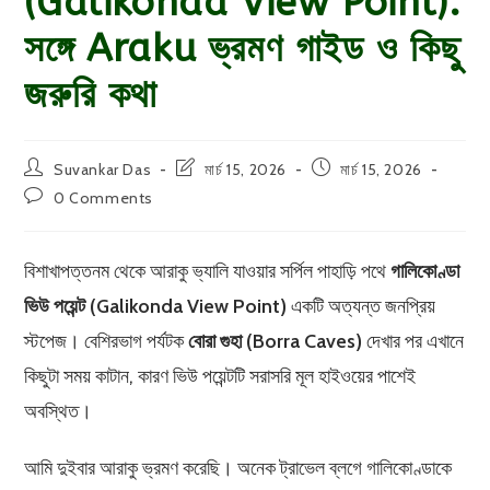
(Galikonda View Point):
সঙ্গে Araku ভ্রমণ গাইড ও কিছু
জরুরি কথা
Post
Post
Post
Suvankar Das
মার্চ 15, 2026
মার্চ 15, 2026
author:
last
published:
Post
0 Comments
modified:
comments:
বিশাখাপত্তনম থেকে আরাকু ভ্যালি যাওয়ার সর্পিল পাহাড়ি পথে
গালিকোণ্ডা
ভিউ পয়েন্ট (Galikonda View Point)
একটি অত্যন্ত জনপ্রিয়
স্টপেজ। বেশিরভাগ পর্যটক
বোরা গুহা (Borra Caves)
দেখার পর এখানে
কিছুটা সময় কাটান, কারণ ভিউ পয়েন্টটি সরাসরি মূল হাইওয়ের পাশেই
অবস্থিত।
আমি দুইবার আরাকু ভ্রমণ করেছি। অনেক ট্রাভেল ব্লগে গালিকোণ্ডাকে