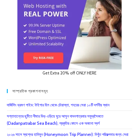
Get Extra 20% off ONLY HERE
সাম্প্রতিক প্রকাশনাসমূহ
দার্জিলিং ভ্রমণ গাইড: টাইগার হিল থেকে চৌরাস্তা, শহরের সেরা ১০টি দর্শনীয় স্থান
সপ্তাহান্তের ছুটিতে দীঘার ভিড় এড়িয়ে ঘুরে আসুন দাদনপাত্রবার সমুদ্রসৈকতে
(Dadanpatrabar Sea Beach), প্রকৃতির কোলে এক অজানা স্বর্গ
২০২৬ সালে স্বপ্নের হানিমুন (Honeymoon Trip Planner): নিখুঁত পরিকল্পনার জন্য সেরা