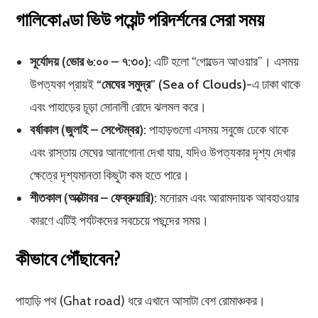
গালিকোণ্ডা ভিউ পয়েন্ট পরিদর্শনের সেরা সময়
সূর্যোদয় (ভোর ৬:০০ – ৭:৩০):
এটি হলো “গোল্ডেন আওয়ার”। এসময়
উপত্যকা প্রায়ই
“মেঘের সমুদ্র” (Sea of Clouds)
-এ ঢাকা থাকে
এবং পাহাড়ের চূড়া সোনালী রোদে ঝলমল করে।
বর্ষাকাল (জুলাই – সেপ্টেম্বর):
পাহাড়গুলো এসময় সবুজে ঢেকে থাকে
এবং রাস্তায় মেঘের আনাগোনা দেখা যায়, যদিও উপত্যকার দৃশ্য দেখার
ক্ষেত্রে দৃশ্যমানতা কিছুটা কম হতে পারে।
শীতকাল (অক্টোবর – ফেব্রুয়ারি):
মনোরম এবং আরামদায়ক আবহাওয়ার
কারণে এটিই পর্যটকদের সবচেয়ে পছন্দের সময়।
কীভাবে পৌঁছাবেন?
পাহাড়ি পথ (Ghat road) ধরে এখানে আসাটা বেশ রোমাঞ্চকর।