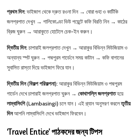
প্রথম দিন:
ভাইজাগ থেকে দ্রুত রওনা দিন → বোরা গুহা ও কাটিকি
জলপ্রপাত দেখুন → গালিকোণ্ডা ভিউ পয়েন্টে কফি বিরতি নিন → কাঠের
ব্রিজ ঘুরুন → আরাকুতে হোটেলে চেক-ইন করুন।
দ্বিতীয় দিন:
চাপারাই জলপ্রপাত দেখুন → আরাকুর বিভিন্ন মিউজিয়াম ও
অন্যান্য স্পট ঘুরুন → পদ্মপুরম গার্ডেনে সময় কাটান → কফি বাগানের
সুবাসিত রাস্তা দিয়ে ভাইজাগ ফিরে যান।
দ্বিতীয় দিন (বিকল্প পরিকল্পনা):
আরাকুর বিভিন্ন মিউজিয়াম ও পদ্মপুরম
গার্ডেন দেখে চাপারাই জলপ্রপাত ঘুরুন →
কোথাপল্লি জলপ্রপাত
হয়ে
লাম্বাসিংগি (Lambasingi)
চলে যান। এই প্ল্যান অনুসরণ করলে
তৃতীয়
দিন
আপনি লাম্বাসিংগি দেখে ভাইজাগ ফিরবেন।
‘Travel Entice’ পাঠকদের জন্য টিপস