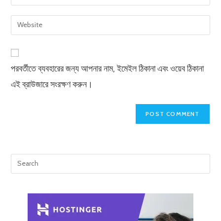
your
username
email
Enter
to
address
your
comment
to
website
comment
URL
পরবর্তীতে ব্যবহারের জন্য আপনার নাম, ইমেইল ঠিকানা এবং ওয়েব ঠিকানা
(optional)
এই ব্রাউজারে সংরক্ষণ করুন।